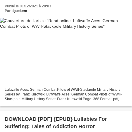
Publié le 01/12/2021 à 20:03
Par
tiguckem
Luftwaffe Aces: German Combat Pilots of WWII-Stackpole Military History
Series by Franz Kurowski Luftwaffe Aces: German Combat Pilots of WWII-
Stackpole Military History Series Franz Kurowski Page: 368 Format: pdf,
ePub, mobi, fb2 ISBN: 9780811731775 Publisher:...
DOWNLOAD [PDF] {EPUB} Lullabies For
Suffering: Tales of Addiction Horror