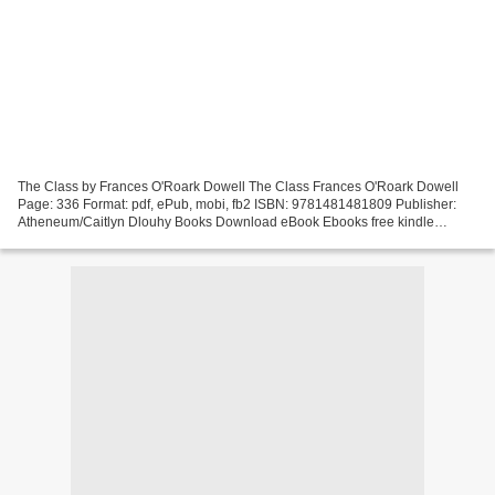
The Class by Frances O'Roark Dowell The Class Frances O'Roark Dowell
Page: 336 Format: pdf, ePub, mobi, fb2 ISBN: 9781481481809 Publisher:
Atheneum/Caitlyn Dlouhy Books Download eBook Ebooks free kindle
download The Class 9781481481809 Anthony Michael...