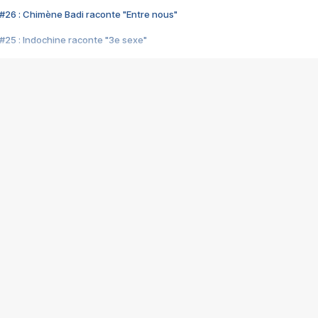
#26 : Chimène Badi raconte "Entre nous"
#25 : Indochine raconte "3e sexe"
#24 : Zaho raconte "C'est chelou"
#23 : Patrick Bruel raconte "Au café des délices"
#22 : Kyo raconte "Le chemin"
#21 : Nolwenn Leroy raconte "Cassé"
#20 : Patrick Hernandez raconte "Born to be alive"
#19 : Lorie raconte "Près de moi"
#18 : Michael Jones raconte "A nos actes manqués" (avec Jean-Jacque
#17 : Khaled raconte "Aïcha"
#16 : Corneille raconte "Parce qu'on vient de loin"
#15 : Indochine raconte "L'aventurier"