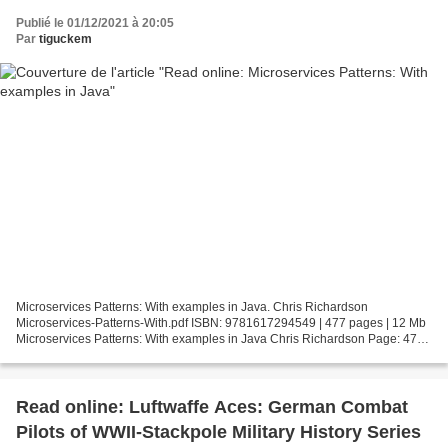
Publié le 01/12/2021 à 20:05
Par
tiguckem
Microservices Patterns: With examples in Java. Chris Richardson
Microservices-Patterns-With.pdf ISBN: 9781617294549 | 477 pages | 12 Mb
Microservices Patterns: With examples in Java Chris Richardson Page: 477
Format: pdf, ePub, fb2, mobi ISBN: 9781617294549...
Read online: Luftwaffe Aces: German Combat
Pilots of WWII-Stackpole Military History Series