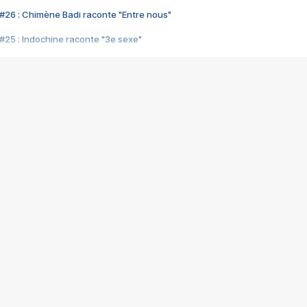
#26 : Chimène Badi raconte "Entre nous"
#25 : Indochine raconte "3e sexe"
#24 : Zaho raconte "C'est chelou"
#23 : Patrick Bruel raconte "Au café des délices"
#22 : Kyo raconte "Le chemin"
#21 : Nolwenn Leroy raconte "Cassé"
#20 : Patrick Hernandez raconte "Born to be alive"
#19 : Lorie raconte "Près de moi"
#18 : Michael Jones raconte "A nos actes manqués" (avec Jean-Jacque
#17 : Khaled raconte "Aïcha"
#16 : Corneille raconte "Parce qu'on vient de loin"
#15 : Indochine raconte "L'aventurier"