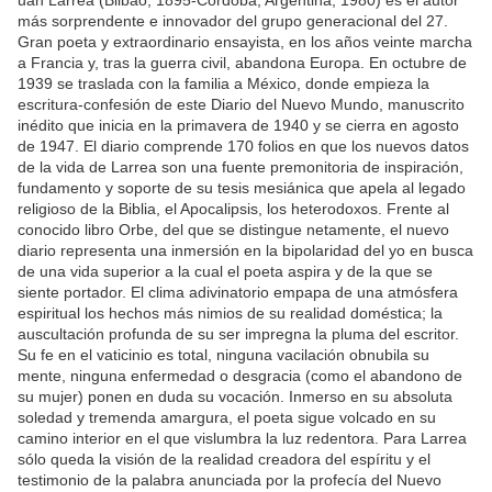
más sorprendente e innovador del grupo generacional del 27.
Gran poeta y extraordinario ensayista, en los años veinte marcha
a Francia y, tras la guerra civil, abandona Europa. En octubre de
1939 se traslada con la familia a México, donde empieza la
escritura-confesión de este Diario del Nuevo Mundo, manuscrito
inédito que inicia en la primavera de 1940 y se cierra en agosto
de 1947. El diario comprende 170 folios en que los nuevos datos
de la vida de Larrea son una fuente premonitoria de inspiración,
fundamento y soporte de su tesis mesiánica que apela al legado
religioso de la Biblia, el Apocalipsis, los heterodoxos. Frente al
conocido libro Orbe, del que se distingue netamente, el nuevo
diario representa una inmersión en la bipolaridad del yo en busca
de una vida superior a la cual el poeta aspira y de la que se
siente portador. El clima adivinatorio empapa de una atmósfera
espiritual los hechos más nimios de su realidad doméstica; la
auscultación profunda de su ser impregna la pluma del escritor.
Su fe en el vaticinio es total, ninguna vacilación obnubila su
mente, ninguna enfermedad o desgracia (como el abandono de
su mujer) ponen en duda su vocación. Inmerso en su absoluta
soledad y tremenda amargura, el poeta sigue volcado en su
camino interior en el que vislumbra la luz redentora. Para Larrea
sólo queda la visión de la realidad creadora del espíritu y el
testimonio de la palabra anunciada por la profecía del Nuevo