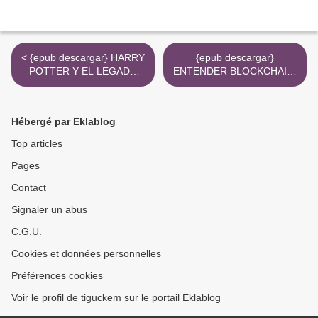
< {epub descargar} HARRY
{epub descargar}
POTTER Y EL LEGADO
ENTENDER BLOCKCHAIN.
MALDITO
UNA INTRODUCCIÓN A LA
TECNOLOGÍA DE
REGISTRO DISTRIBUIDO
Hébergé par Eklablog
>
Top articles
Pages
Contact
Signaler un abus
C.G.U.
Cookies et données personnelles
Préférences cookies
Voir le profil de tiguckem sur le portail Eklablog