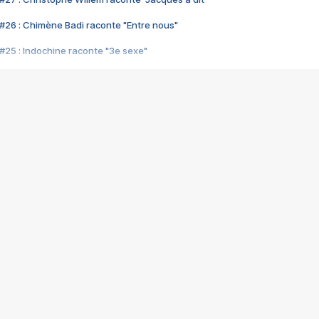
#26 : Chimène Badi raconte "Entre nous"
#25 : Indochine raconte "3e sexe"
#24 : Zaho raconte "C'est chelou"
#23 : Patrick Bruel raconte "Au café des délices"
#22 : Kyo raconte "Le chemin"
#21 : Nolwenn Leroy raconte "Cassé"
#20 : Patrick Hernandez raconte "Born to be alive"
#19 : Lorie raconte "Près de moi"
#18 : Michael Jones raconte "A nos actes manqués" (avec Jean-Jacque
#17 : Khaled raconte "Aïcha"
#16 : Corneille raconte "Parce qu'on vient de loin"
#15 : Indochine raconte "L'aventurier"