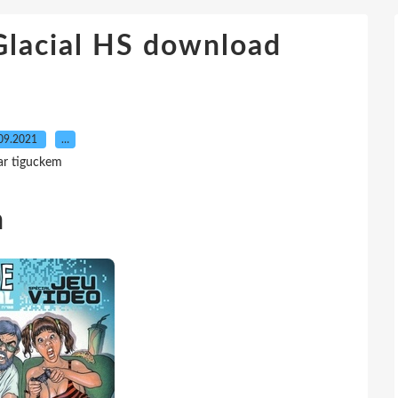
 Glacial HS download
09.2021
…
ar tiguckem
n