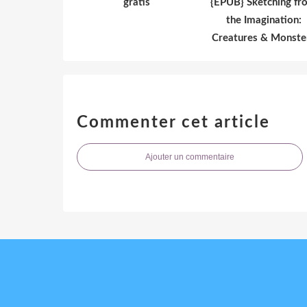
gratis
{EPUB} Sketching fr
the Imagination:
Creatures & Monste
Commenter cet article
Ajouter un commentaire