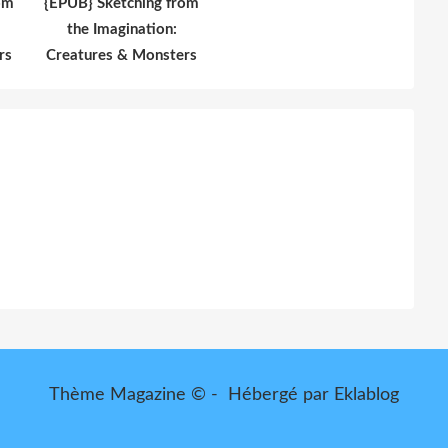
om
{EPUB} Sketching from
the Imagination:
rs
Creatures & Monsters
Thème Magazine © - Hébergé par
Eklablog