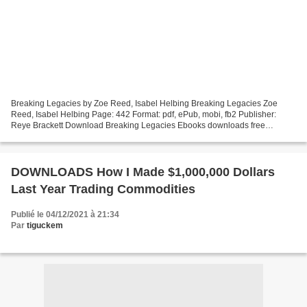
Breaking Legacies by Zoe Reed, Isabel Helbing Breaking Legacies Zoe
Reed, Isabel Helbing Page: 442 Format: pdf, ePub, mobi, fb2 Publisher:
Reye Brackett Download Breaking Legacies Ebooks downloads free
Breaking Legacies English version RTF Breaking Legacies:...
DOWNLOADS How I Made $1,000,000 Dollars
Last Year Trading Commodities
Publié le 04/12/2021 à 21:34
Par
tiguckem