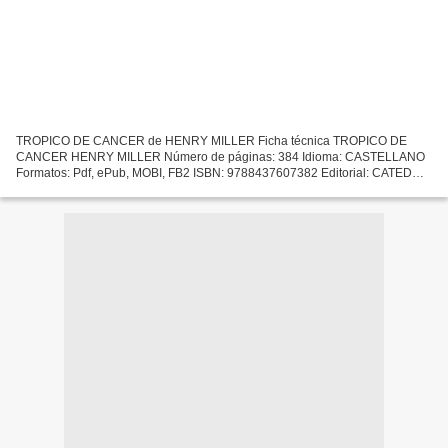
TROPICO DE CANCER de HENRY MILLER Ficha técnica TROPICO DE
CANCER HENRY MILLER Número de páginas: 384 Idioma: CASTELLANO
Formatos: Pdf, ePub, MOBI, FB2 ISBN: 9788437607382 Editorial: CATEDRA
Año de edición: 2006 Descargar eBook gratis Descargador gratuito...