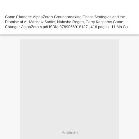
Game Changer: AlphaZero's Groundbreaking Chess Strategies and the
Promise of AI. Matthew Sadler, Natasha Regan, Garry Kasparov Game-
Changer-AlphaZero-s.pdf ISBN: 9789056918187 | 416 pages | 11 Mb Game
Changer: AlphaZero's Groundbreaking Chess Strategies...
Publicité