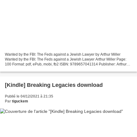
Wanted by the FBI: The Feds against a Jewish Lawyer by Arthur Miller
Wanted by the FBI: The Feds against a Jewish Lawyer Arthur Miller Page:
100 Format: pdf, ePub, mobi, fb2 ISBN: 9789657041314 Publisher: Arthur
Miller Wanted by the FBI: The Feds against...
[Kindle] Breaking Legacies download
Publié le 04/12/2021 à 21:35
Par
tiguckem