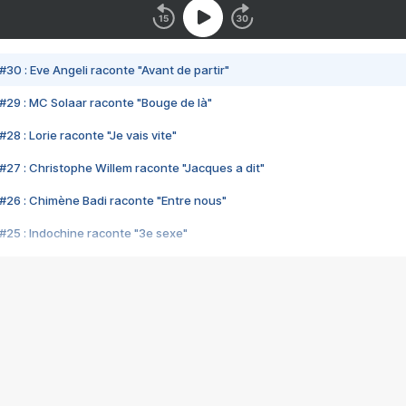
#30 : Eve Angeli raconte "Avant de partir"
#29 : MC Solaar raconte "Bouge de là"
28 : Lorie raconte "Je vais vite"
#27 : Christophe Willem raconte "Jacques a dit"
#26 : Chimène Badi raconte "Entre nous"
#25 : Indochine raconte "3e sexe"
#24 : Zaho raconte "C'est chelou"
#23 : Patrick Bruel raconte "Au café des délices"
#22 : Kyo raconte "Le chemin"
#21 : Nolwenn Leroy raconte "Cassé"
#20 : Patrick Hernandez raconte "Born to be alive"