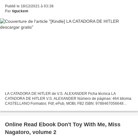
Publié le 18/12/2021 à 03:38
Par
tiguckem
LA CATADORA DE HITLER de V.S. ALEXANDER Ficha técnica LA
CATADORA DE HITLER V.S. ALEXANDER Número de páginas: 464 Idioma:
CASTELLANO Formatos: Pdf, ePub, MOBI, FB2 ISBN: 9788467056648
Editorial: S.L.U. ESPASA LIBROS Año de edición: 2019 Descargar eBook...
Online Read Ebook Don't Toy With Me, Miss
Nagatoro, volume 2