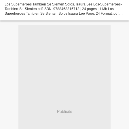
Los Superheroes Tambien Se Sienten Solos. Isaura Lee Los-Superheroes-
Tambien-Se-Sienten.pdf ISBN: 9788468315713 | 24 pages | 1 Mb Los
Superheroes Tambien Se Sienten Solos Isaura Lee Page: 24 Format: pdf,
ePub, fb2, mobi ISBN: 9788468315713 Publisher:...
Publicité