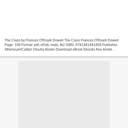
The Class by Frances O'Roark Dowell The Class Frances O'Roark Dowell
Page: 336 Format: pdf, ePub, mobi, fb2 ISBN: 9781481481809 Publisher:
Atheneum/Caitlyn Dlouhy Books Download eBook Ebooks free kindle
download The Class 9781481481809 Anthony Michael...