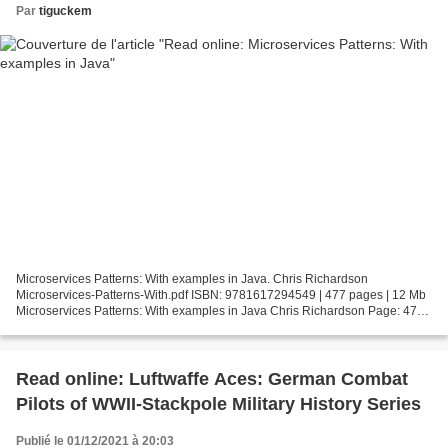
Par
tiguckem
Microservices Patterns: With examples in Java. Chris Richardson
Microservices-Patterns-With.pdf ISBN: 9781617294549 | 477 pages | 12 Mb
Microservices Patterns: With examples in Java Chris Richardson Page: 477
Format: pdf, ePub, fb2, mobi ISBN: 9781617294549...
Read online: Luftwaffe Aces: German Combat
Pilots of WWII-Stackpole Military History Series
Publié le 01/12/2021 à 20:03