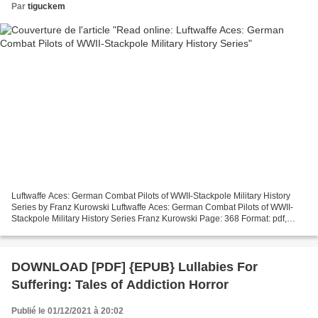
Par
tiguckem
Luftwaffe Aces: German Combat Pilots of WWII-Stackpole Military History
Series by Franz Kurowski Luftwaffe Aces: German Combat Pilots of WWII-
Stackpole Military History Series Franz Kurowski Page: 368 Format: pdf,
ePub, mobi, fb2 ISBN: 9780811731775 Publisher:...
DOWNLOAD [PDF] {EPUB} Lullabies For
Suffering: Tales of Addiction Horror
Publié le 01/12/2021 à 20:02