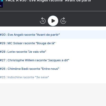
FACE A #30 : Eve Angeli raconte "Avant de partir"
#30 : Eve Angeli raconte "Avant de partir"
#29 : MC Solaar raconte "Bouge de là"
28 : Lorie raconte "Je vais vite"
#27 : Christophe Willem raconte "Jacques a dit"
#26 : Chimène Badi raconte "Entre nous"
#25 : Indochine raconte "3e sexe"
#24 : Zaho raconte "C'est chelou"
#23 : Patrick Bruel raconte "Au café des délices"
#22 : Kyo raconte "Le chemin"