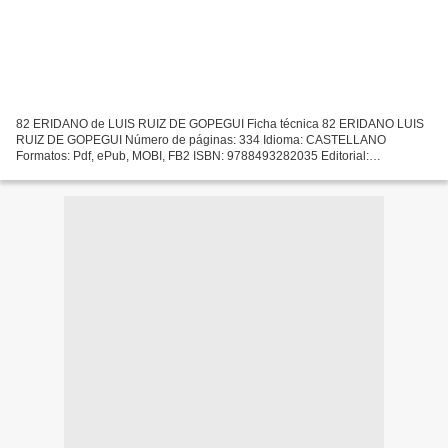
82 ERIDANO de LUIS RUIZ DE GOPEGUI Ficha técnica 82 ERIDANO LUIS
RUIZ DE GOPEGUI Número de páginas: 334 Idioma: CASTELLANO
Formatos: Pdf, ePub, MOBI, FB2 ISBN: 9788493282035 Editorial:
TRANSVERSAL Año de edición: 2003 Descargar eBook gratis Ebooks
gratis...