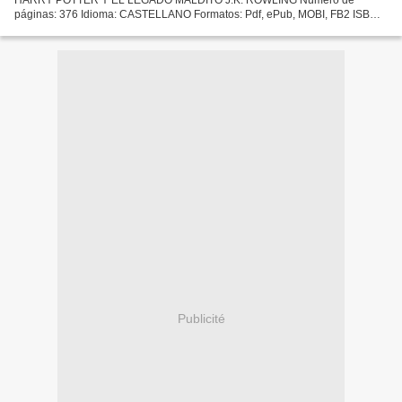
páginas: 376 Idioma: CASTELLANO Formatos: Pdf, ePub, MOBI, FB2 ISBN:
9788498388473 Editorial: S.A.) SALAMANDRA (PUBLICACIONES Y
EDICIONES...
Publicité