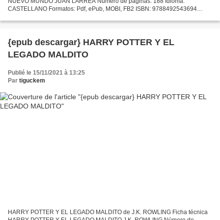
NUEVO MUNDO JUAN LARREA Número de páginas: 188 Idioma:
CASTELLANO Formatos: Pdf, ePub, MOBI, FB2 ISBN: 9788492543694
Editorial: FUNDACION BANCO SANTANDER Año de edición: 2015
Descargar eBook...
{epub descargar} HARRY POTTER Y EL
LEGADO MALDITO
Publié le 15/11/2021 à 13:25
Par
tiguckem
HARRY POTTER Y EL LEGADO MALDITO de J.K. ROWLING Ficha técnica
HARRY POTTER Y EL LEGADO MALDITO J.K. ROWLING Número de