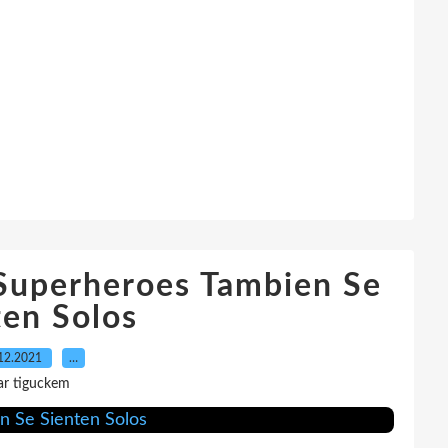
Superheroes Tambien Se
ten Solos
12.2021
…
ar tiguckem